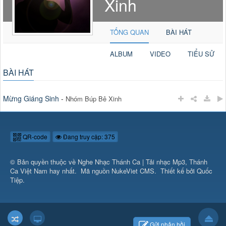
Xinh
TỔNG QUAN
BÀI HÁT
ALBUM
VIDEO
TIỂU SỬ
BÀI HÁT
Mừng Giáng Sinh
-
Nhóm Búp Bê Xinh
QR-code
Đang truy cập: 375
© Bản quyền thuộc về
Nghe Nhạc Thánh Ca | Tải nhạc Mp3, Thánh
Ca Việt Nam hay nhất
.
Mã nguồn
NukeViet CMS
.
Thiết kế bởi Quốc
Tiệp.
Gửi phản hồi