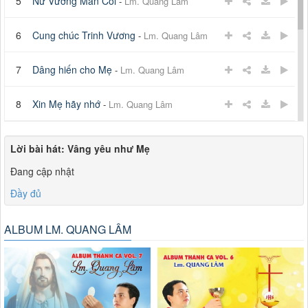
5
Nữ Vương Mân Côi
-
Lm. Quang Lâm
6
Cung chúc Trinh Vương
-
Lm. Quang Lâm
7
Dâng hiến cho Mẹ
-
Lm. Quang Lâm
8
Xin Mẹ hãy nhớ
-
Lm. Quang Lâm
9
Con dâng lên Mẹ
-
Lm. Quang Lâm
Lời bài hát:
Vâng yêu như Mẹ
Đang cập nhật
10
Hái hoa dâng Mẹ
-
Lm. Quang Lâm
Đầy đủ
11
Ave Maria con chào Mẹ
-
Lm. Quang Lâm
ALBUM LM. QUANG LÂM
12
Nguyện cầu cho Xứ Đạo
-
Lm. Quang Lâm