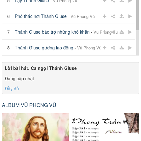
5
Lạy Thánh Giuse
-
Vũ Phong Vũ
6
Phó thác nơi Thánh Giuse
-
Vũ Phong Vũ
7
Thánh Giuse bảo trợ những khó khăn
-
Vũ Phong Vũ
8
Thánh Giuse gương lao động
-
Vũ Phong Vũ
9
Xin Thánh Giuse cầu bầu
-
Vũ Phong Vũ
Lời bài hát:
Ca ngợi Thánh Giuse
Đang cập nhật
10
Xin Thánh Giuse
-
Vũ Phong Vũ
Đầy đủ
ALBUM VŨ PHONG VŨ