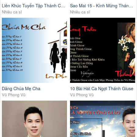
Liên Khúc Tuyển Tập Thánh Ca Công Giáo Hay Nhất
Sao Mai 15 - Kính Mừng Thánh Vinh Sơn Phaolô
Nhiều ca sĩ
Nhiều ca sĩ
Dâng Chúa Mẹ Cha
10 Bài Hát Ca Ngợi Thánh Giuse
Vũ Phong Vũ
Vũ Phong Vũ