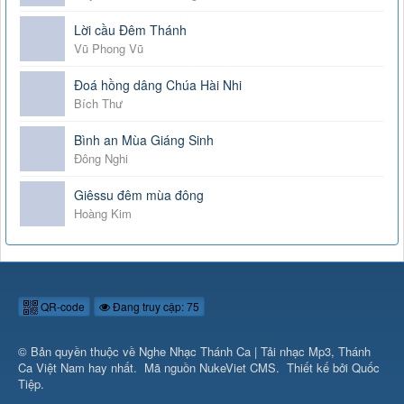
Lời cầu Đêm Thánh
Vũ Phong Vũ
Đoá hồng dâng Chúa Hài Nhi
Bích Thư
Bình an Mùa Giáng Sinh
Đông Nghi
Giêssu đêm mùa đông
Hoàng Kim
QR-code
Đang truy cập: 75
© Bản quyền thuộc về
Nghe Nhạc Thánh Ca | Tải nhạc Mp3, Thánh
Ca Việt Nam hay nhất
.
Mã nguồn
NukeViet CMS
.
Thiết kế bởi Quốc
Tiệp.