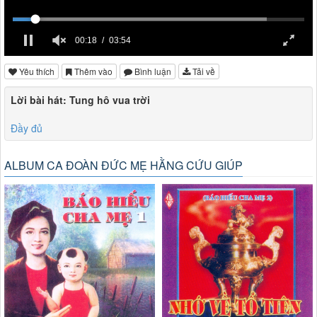
00:18
03:54
Yêu thích
Thêm vào
Bình luận
Tải về
Lời bài hát: Tung hô vua trời
Đầy đủ
ALBUM CA ĐOÀN ĐỨC MẸ HẰNG CỨU GIÚP