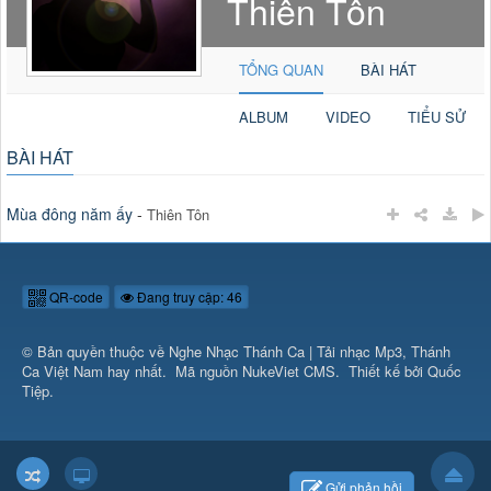
Thiên Tôn
TỔNG QUAN
BÀI HÁT
ALBUM
VIDEO
TIỂU SỬ
BÀI HÁT
Mùa đông năm ấy
-
Thiên Tôn
QR-code
Đang truy cập: 46
© Bản quyền thuộc về
Nghe Nhạc Thánh Ca | Tải nhạc Mp3, Thánh
Ca Việt Nam hay nhất
.
Mã nguồn
NukeViet CMS
.
Thiết kế bởi Quốc
Tiệp.
Gửi phản hồi