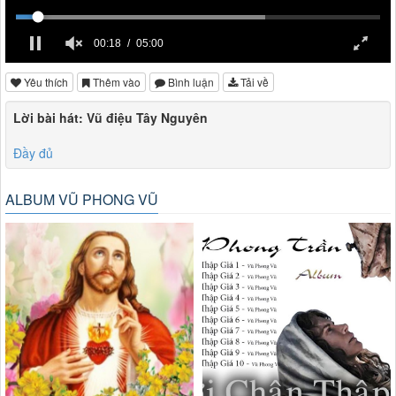
00:18
05:00
Yêu thích
Thêm vào
Bình luận
Tải về
Lời bài hát: Vũ điệu Tây Nguyên
Đầy đủ
ALBUM VŨ PHONG VŨ