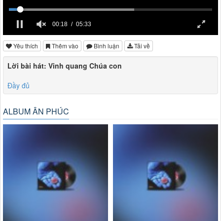
00:18
05:33
Yêu thích
Thêm vào
Bình luận
Tải về
Lời bài hát: Vinh quang Chúa con
Đầy đủ
ALBUM ÂN PHÚC