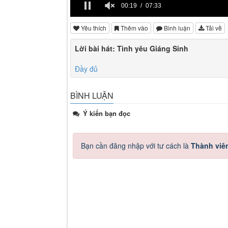
00:19
07:33
Yêu thích
Thêm vào
Bình luận
Tải về
Lời bài hát: Tình yêu Giáng Sinh
Đầy đủ
BÌNH LUẬN
Ý kiến bạn đọc
Bạn cần đăng nhập với tư cách là
Thành viê