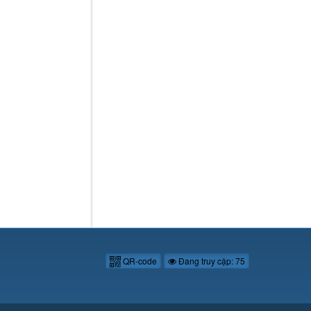
QR-code
Đang truy cập: 75