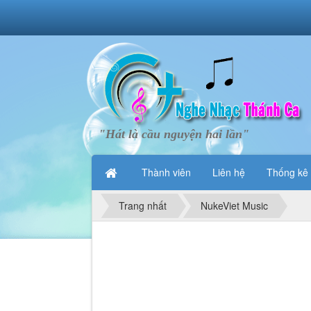
"Hát là cầu nguyện hai lần"
Thành viên
Liên hệ
Thống kê
Trang nhất
NukeViet Music