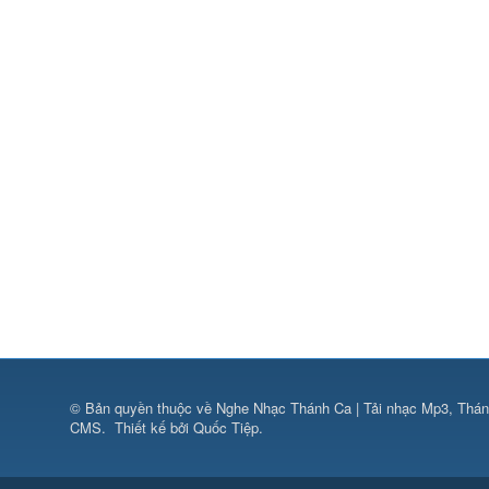
© Bản quyền thuộc về
Nghe Nhạc Thánh Ca | Tải nhạc Mp3, Thán
CMS
.
Thiết kế bởi Quốc Tiệp.