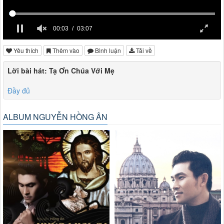
00:03
03:07
Yêu thích
Thêm vào
Bình luận
Tải về
Lời bài hát: Tạ Ơn Chúa Với Mẹ
Đầy đủ
ALBUM NGUYỄN HỒNG ÂN