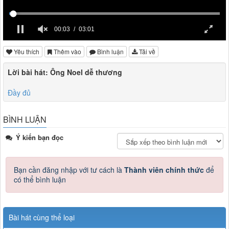
00:03
03:01
Yêu thích
Thêm vào
Bình luận
Tải về
Lời bài hát: Ông Noel dễ thương
Đầy đủ
BÌNH LUẬN
Ý kiến bạn đọc
Bạn cần đăng nhập với tư cách là
Thành viên chính thức
để
có thể bình luận
Bài hát cùng thể loại