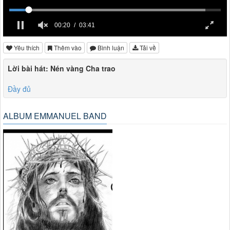
00:20
03:41
Yêu thích
Thêm vào
Bình luận
Tải về
Lời bài hát: Nén vàng Cha trao
Đầy đủ
ALBUM EMMANUEL BAND