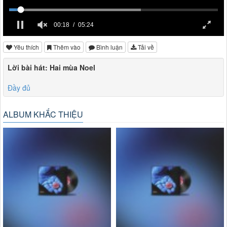
00:18
05:24
Yêu thích
Thêm vào
Bình luận
Tải về
Lời bài hát: Hai mùa Noel
Đầy đủ
ALBUM KHẮC THIỆU