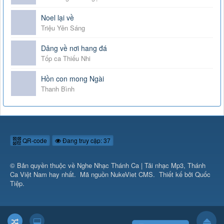
Noel lại về
Triệu Yên Sáng
Dâng về nơi hang đá
Tốp ca Thiếu Nhi
Hồn con mong Ngài
Thanh Bình
QR-code
Đang truy cập: 37
© Bản quyền thuộc về
Nghe Nhạc Thánh Ca | Tải nhạc Mp3, Thánh
Ca Việt Nam hay nhất
.
Mã nguồn
NukeViet CMS
.
Thiết kế bởi Quốc
Tiệp.